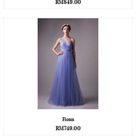
RM
849.00
Fionn
RM
749.00