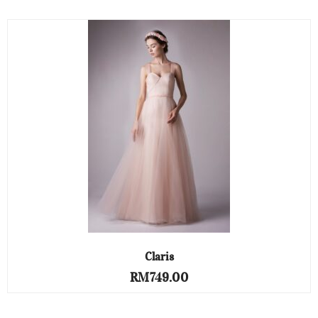
Claris
RM
749.00